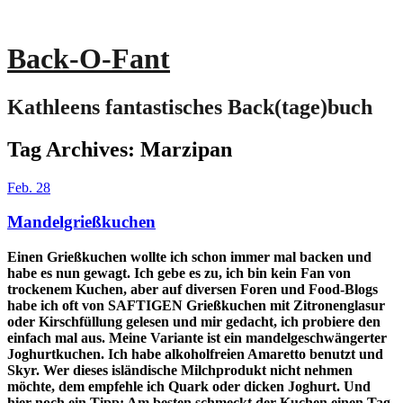
Back-O-Fant
Kathleens fantastisches Back(tage)buch
Tag Archives:
Marzipan
Feb.
28
Mandelgrießkuchen
Einen Grießkuchen wollte ich schon immer mal backen und
habe es nun gewagt. Ich gebe es zu, ich bin kein Fan von
trockenem Kuchen, aber auf diversen Foren und Food-Blogs
habe ich oft von SAFTIGEN Grießkuchen mit Zitronenglasur
oder Kirschfüllung gelesen und mir gedacht, ich probiere den
einfach mal aus. Meine Variante ist ein mandelgeschwängerter
Joghurtkuchen. Ich habe alkoholfreien Amaretto benutzt und
Skyr. Wer dieses isländische Milchprodukt nicht nehmen
möchte, dem empfehle ich Quark oder dicken Joghurt. Und
hier noch ein Tipp: Am besten schmeckt der Kuchen einen Tag