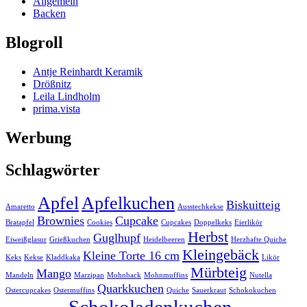
Allgemein
Backen
Blogroll
Antje Reinhardt Keramik
Drößnitz
Leila Lindholm
prima.vista
Werbung
Schlagwörter
Apfel
Apfelkuchen
Biskuitteig
Amaretto
Ausstechkekse
Brownies
Cupcake
Bratapfel
Cookies
Cupcakes
Doppelkeks
Eierlikör
Herbst
Guglhupf
Eiweißglasur
Grießkuchen
Heidelbeeren
Herzhafte Quiche
Kleingebäck
Kleine Torte 16 cm
Keks
Kekse
Kladdkaka
Likör
Mürbteig
Mango
Mandeln
Marzipan
Mohnback
Mohnmuffins
Nutella
Quarkkuchen
Ostercupcakes
Ostermuffins
Quiche
Sauerkraut
Schokokuchen
Schokoladenkuchen