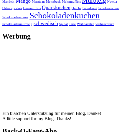
Mürbteig
Mango
Mandeln
Marzipan
Mohnback
Mohnmuffins
Nutella
Quarkkuchen
Ostercupcakes
Ostermuffins
Quiche
Sauerkraut
Schokokuchen
Schokoladenkuchen
Schokoladencreme
schwedisch
Schokoladenmürbteig
Spinat
Tarte
Weihnachten
weihnachtlich
Werbung
Ein bisschen Unterstützung für meinen Blog. Danke!
A little support for my Blog. Thanks!
Back-O-Fant-Abo