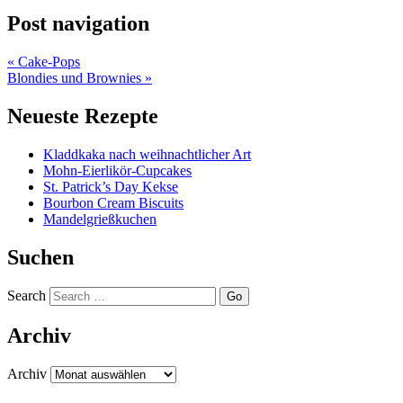
Post navigation
«
Cake-Pops
Blondies und Brownies
»
Neueste Rezepte
Kladdkaka nach weihnachtlicher Art
Mohn-Eierlikör-Cupcakes
St. Patrick’s Day Kekse
Bourbon Cream Biscuits
Mandelgrießkuchen
Suchen
Search
Archiv
Archiv