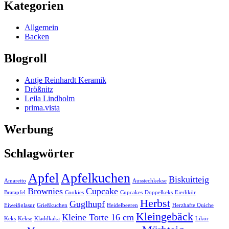
Kategorien
Allgemein
Backen
Blogroll
Antje Reinhardt Keramik
Drößnitz
Leila Lindholm
prima.vista
Werbung
Schlagwörter
Apfel
Apfelkuchen
Biskuitteig
Amaretto
Ausstechkekse
Brownies
Cupcake
Bratapfel
Cookies
Cupcakes
Doppelkeks
Eierlikör
Herbst
Guglhupf
Eiweißglasur
Grießkuchen
Heidelbeeren
Herzhafte Quiche
Kleingebäck
Kleine Torte 16 cm
Keks
Kekse
Kladdkaka
Likör